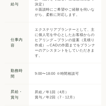
給与
決定）
※面談時にご希望やご経験を伺いな
がら、柔軟に対応します。
エクステリアプランナーとして、主
に個人宅を中心としたお客様からの
仕事内
ヒアリング→プランの提案（見積り
作成）→CADの作図までをプランナ
容
ーのアシスタントをしていただきま
す。
勤務時
9:00〜18:00 ※時間相談可
間
昇給・
昇給／年1回（4月）
賞与／年2回（7・12月）
賞与