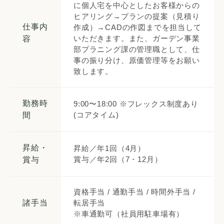
に個人宅を中心としたお客様からの
ヒアリング→プランの提案（見積り
仕事内
作成）→CADの作図までを担当して
いただきます。また、ガーデン事業
容
部プラニング課の管理職として、仕
事の振り分け、原価管理等をお願い
致します。
勤務時
9:00〜18:00 ※フレックス制度あり
(コアタイム)
間
昇給・
昇給／年1回（4月）
賞与／年2回（7・12月）
賞与
資格手当 / 通勤手当 / 時間外手当 /
諸手当
転居手当
※車通勤可（社員用駐車場有）