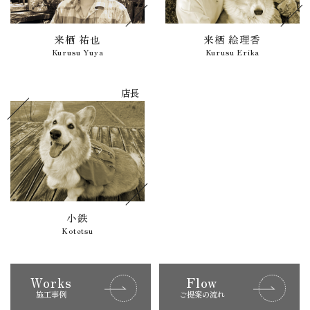
来栖 祐也
来栖 絵理香
Kurusu Yuya
Kurusu Erika
店長
小鉄
Kotetsu
Works
Flow
施工事例
ご提案の流れ