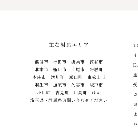
主な対応エリア
T
イ
熊谷市 行田市 鴻巣市 深谷市
E
北本市 桶川市 上尾市 寄居町
施
本庄市 滑川町 嵐山町 東松山市
受
羽生市 加須市 久喜市 坂戸市
小川町 吉見町 川島町 ほか
ご
埼玉県・群馬県お問い合わせください
お
よ
お