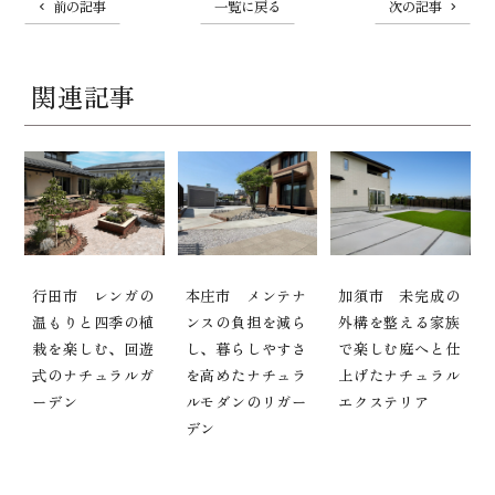
前の記事
一覧に戻る
次の記事
関連記事
行田市 レンガの
本庄市 メンテナ
加須市 未完成の
温もりと四季の植
ンスの負担を減ら
外構を整える家族
栽を楽しむ、回遊
し、暮らしやすさ
で楽しむ庭へと仕
式のナチュラルガ
を高めたナチュラ
上げたナチュラル
ーデン
ルモダンのリガー
エクステリア
デン