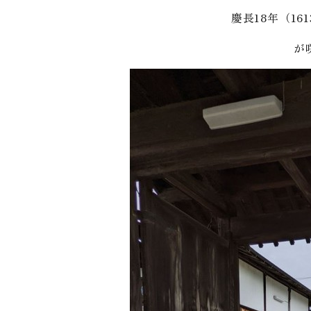
慶長18年（16
が