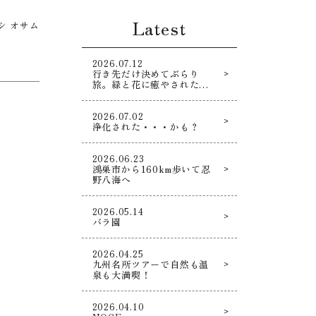
Latest
シ オサム
2026.07.12
行き先だけ決めてぶらり
旅。緑と花に癒やされた寄
り道散策！
2026.07.02
浄化された・・・かも？
2026.06.23
鴻巣市から160km歩いて忍
野八海へ
2026.05.14
バラ園
2026.04.25
九州名所ツアーで自然も温
泉も大満喫！
2026.04.10