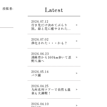
Latest
投稿者:
2026.07.12
行き先だけ決めてぶらり
旅。緑と花に癒やされた寄
り道散策！
2026.07.02
浄化された・・・かも？
2026.06.23
鴻巣市から160km歩いて忍
野八海へ
2026.05.14
バラ園
2026.04.25
九州名所ツアーで自然も温
泉も大満喫！
2026.04.10