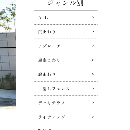
ジャンル別
ALL
門まわり
アプローチ
車庫まわり
庭まわり
目隠しフェンス
デッキテラス
ライティング