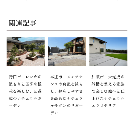
関連記事
行田市 レンガの
本庄市 メンテナ
加須市 未完成の
温もりと四季の植
ンスの負担を減ら
外構を整える家族
栽を楽しむ、回遊
し、暮らしやすさ
で楽しむ庭へと仕
式のナチュラルガ
を高めたナチュラ
上げたナチュラル
ーデン
ルモダンのリガー
エクステリア
デン