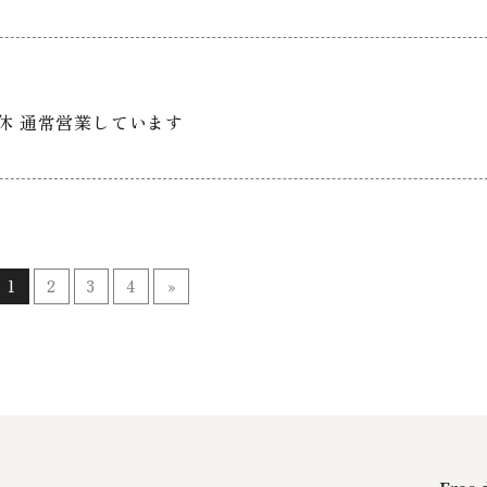
連休 通常営業しています
1
2
3
4
»