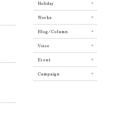
Holiday
Works
Blog/Column
Voice
！
Event
Campaign