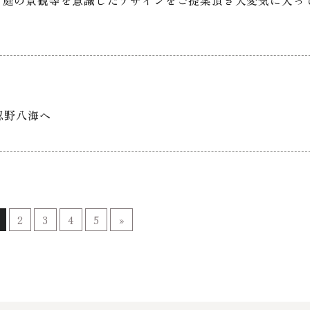
忍野八海へ
2
3
4
5
»