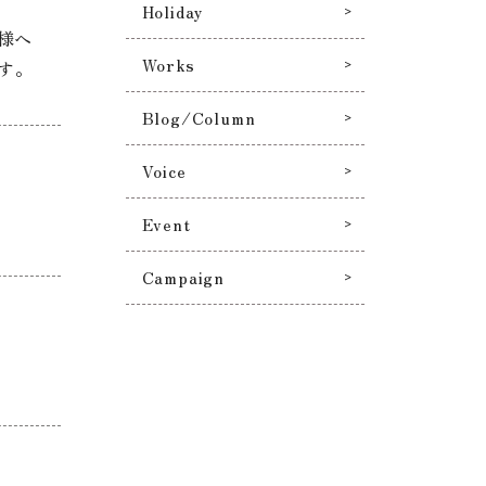
Holiday
g様へ
Works
す。
Blog/Column
Voice
Event
Campaign