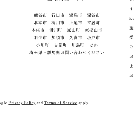
イ
熊谷市 行田市 鴻巣市 深谷市
E
北本市 桶川市 上尾市 寄居町
施
本庄市 滑川町 嵐山町 東松山市
受
羽生市 加須市 久喜市 坂戸市
小川町 吉見町 川島町 ほか
ご
埼玉県・群馬県お問い合わせください
お
よ
お
oogle
Privacy Policy
and
Terms of Service
apply.