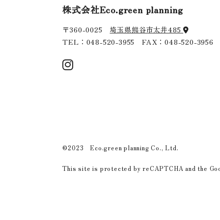
株式会社Eco.green planning
〒360-0025
埼玉県熊谷市太井485
TEL：
048-520-3955
FAX：048-520-3956
©2023 Eco.green planning Co., Ltd.
This site is protected by reCAPTCHA and the G