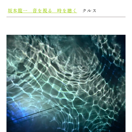
坂本龍一 音を視る 時を聴く
クルス