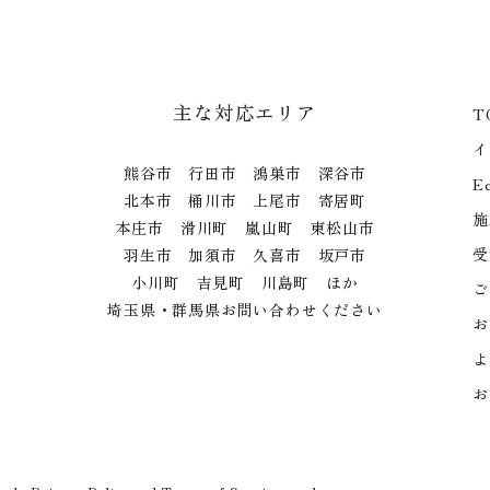
主な対応エリア
T
イ
熊谷市 行田市 鴻巣市 深谷市
E
北本市 桶川市 上尾市 寄居町
施
本庄市 滑川町 嵐山町 東松山市
受
羽生市 加須市 久喜市 坂戸市
小川町 吉見町 川島町 ほか
ご
埼玉県・群馬県お問い合わせください
お
よ
お