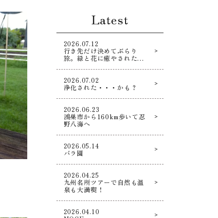
Latest
2026.07.12
行き先だけ決めてぶらり
旅。緑と花に癒やされた寄
り道散策！
2026.07.02
浄化された・・・かも？
2026.06.23
鴻巣市から160km歩いて忍
野八海へ
2026.05.14
バラ園
2026.04.25
九州名所ツアーで自然も温
泉も大満喫！
2026.04.10