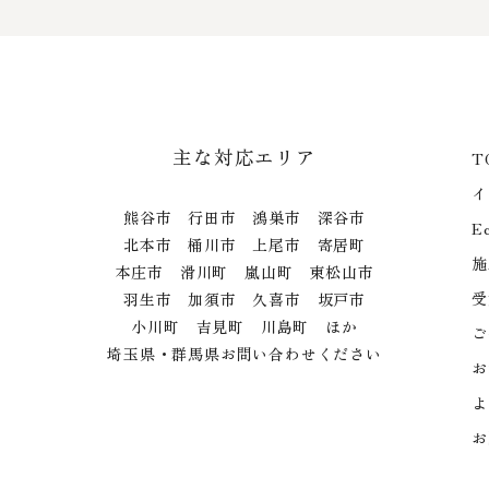
主な対応エリア
T
イ
熊谷市 行田市 鴻巣市 深谷市
E
北本市 桶川市 上尾市 寄居町
施
本庄市 滑川町 嵐山町 東松山市
受
羽生市 加須市 久喜市 坂戸市
小川町 吉見町 川島町 ほか
ご
埼玉県・群馬県お問い合わせください
お
よ
お