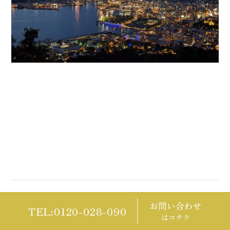
前の記事
一覧に戻る
次の記事
お問い合わせ
TEL:0120-028-090
はコチラ