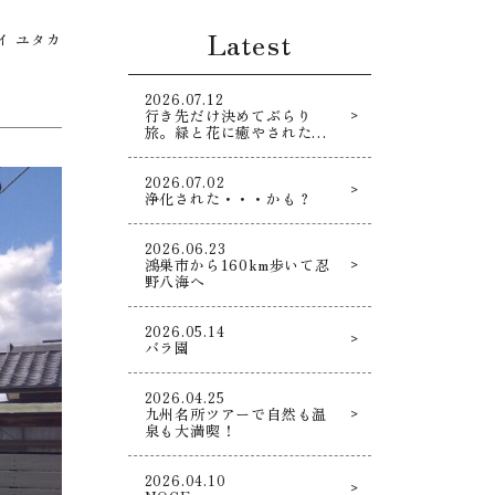
Latest
イ ユタカ
2026.07.12
行き先だけ決めてぶらり
旅。緑と花に癒やされた寄
り道散策！
2026.07.02
浄化された・・・かも？
2026.06.23
鴻巣市から160km歩いて忍
野八海へ
2026.05.14
バラ園
2026.04.25
九州名所ツアーで自然も温
泉も大満喫！
2026.04.10