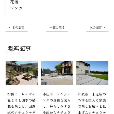
花壇
レンガ
前の記事
一覧に戻る
次の記事
関連記事
行田市 レンガの
本庄市 メンテナ
加須市 未完成の
温もりと四季の植
ンスの負担を減ら
外構を整える家族
栽を楽しむ、回遊
し、暮らしやすさ
で楽しむ庭へと仕
式のナチュラルガ
を高めたナチュラ
上げたナチュラル