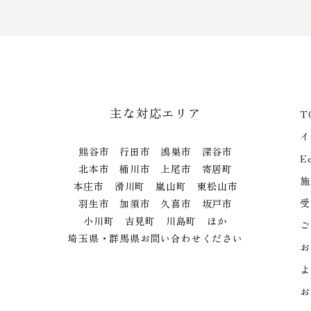
主な対応エリア
T
イ
熊谷市 行田市 鴻巣市 深谷市
E
北本市 桶川市 上尾市 寄居町
施
本庄市 滑川町 嵐山町 東松山市
受
羽生市 加須市 久喜市 坂戸市
小川町 吉見町 川島町 ほか
ご
埼玉県・群馬県お問い合わせください
お
よ
お