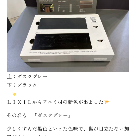
上；ダスクグレー
下；ブラック
ＬＩＸＩＬからアルミ材の新色が出ました
その名も 「
ダスクグレー
」
少しくすんだ黒色といった色味で、傷が目立たない加