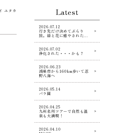
Latest
イ ユタカ
2026.07.12
行き先だけ決めてぶらり
旅。緑と花に癒やされた寄
り道散策！
2026.07.02
浄化された・・・かも？
2026.06.23
鴻巣市から160km歩いて忍
野八海へ
2026.05.14
バラ園
2026.04.25
九州名所ツアーで自然も温
泉も大満喫！
2026.04.10