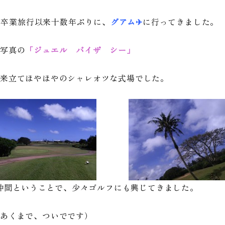
の卒業旅行以来十数年ぶりに、
グアム✈
に行ってきました。
写真の
「ジュエル バイザ シー」
来立てほやほやのシャレオツな式場でした。
仲間ということで、少々ゴルフにも興じてきました。
あくまで、ついでです）