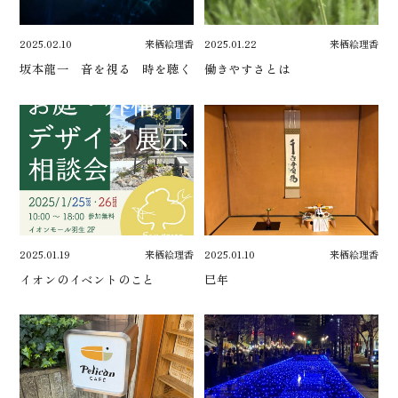
2025.02.10
来栖絵理香
2025.01.22
来栖絵理香
坂本龍一 音を視る 時を聴く
働きやすさとは
2025.01.19
来栖絵理香
2025.01.10
来栖絵理香
イオンのイベントのこと
巳年