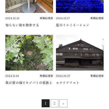
2024.12.21
来栖絵理香
2024.12.17
来栖絵理香
知らない街を散歩する
星川イルミネーション
2024.11.10
来栖絵理香
2024.10.27
来栖絵理香
我が家の庭でキジバトの家族と
ホテリアアルト
1
2
»