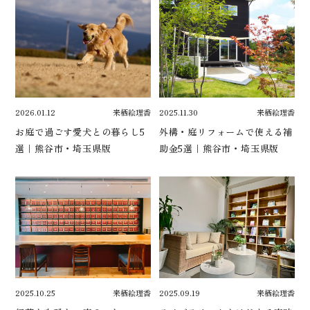
2026.01.12
来栖絵理香
2025.11.30
来栖絵理香
お庭で過ごす愛犬との暮らし5
外構・庭リフォームで使える補
選｜熊谷市・埼玉県版
助金5選｜熊谷市・埼玉県版
2025.10.25
来栖絵理香
2025.09.19
来栖絵理香