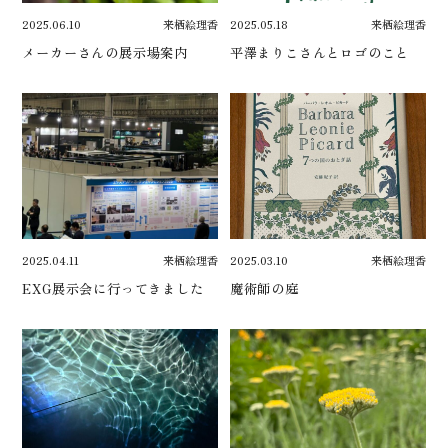
2025.06.10
来栖絵理香
2025.05.18
来栖絵理香
メーカーさんの展示場案内
平澤まりこさんとロゴのこと
2025.04.11
来栖絵理香
2025.03.10
来栖絵理香
EXG展示会に行ってきました
魔術師の庭